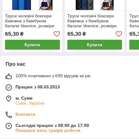
Труси чоловічі боксери
Труси чоловічі боксери
Трус
бавовна з бамбуком
бавовна з бамбуком
баво
батали Veenice, розміри
батали Veenice, розміри
бата
5XL-7XL, асорті, 6304
5XL-7XL, асорті, 6365
5XL-
65,30
65,30
65,
₴
₴
Купити
Купити
Про нас
100% позитивних з 699 відгуків за рік
Працює з 08.03.2013
м. Суми
Суми, Україна
Контакти
Сьогодні працює з 08:00 до 17:00
Показати весь графік роботи