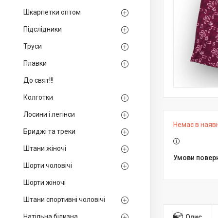
Шкарпетки оптом
Підслідники
Труси
Плавки
До свят!!!
Колготки
Лосини і легінси
Немає в наяв
Бриджі та треки
Штани жіночі
Шорти чоловічі
Шорти жіночі
Штани спортивні чоловічі
Натільна білизна
Опис