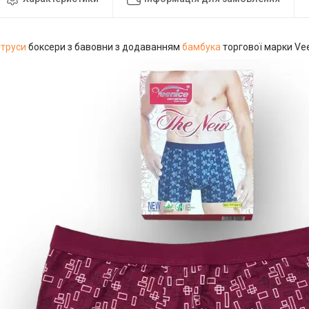
 труси
боксери з бавовни з додаванням
бамбука
торгової марки Vee