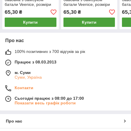
батали Veenice, розміри
батали Veenice, розміри
бата
5XL-7XL, асорті, 6304
5XL-7XL, асорті, 6365
5XL-
65,30
65,30
65,
₴
₴
Купити
Купити
Про нас
100% позитивних з 700 відгуків за рік
Працює з 08.03.2013
м. Суми
Суми, Україна
Контакти
Сьогодні працює з 08:00 до 17:00
Показати весь графік роботи
Про нас