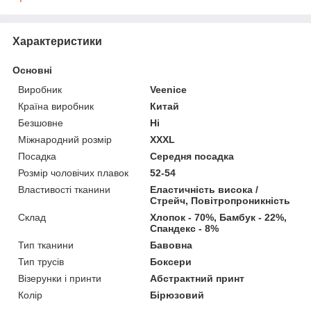
Характеристики
Основні
Виробник
Veenice
Країна виробник
Китай
Безшовне
Ні
Міжнародний розмір
XXXL
Посадка
Середня посадка
Розмір чоловічих плавок
52-54
Властивості тканини
Еластичність висока /
Стрейч, Повітропроникність
Склад
Хлопок - 70%, Бамбук - 22%,
Спандекс - 8%
Тип тканини
Бавовна
Тип трусів
Боксери
Візерунки і принти
Абстрактний принт
Колір
Бірюзовий