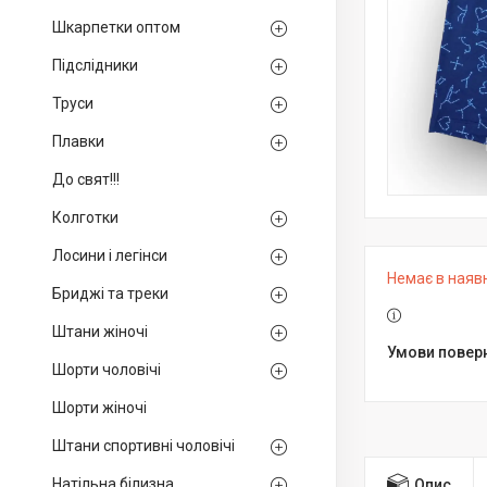
Шкарпетки оптом
Підслідники
Труси
Плавки
До свят!!!
Колготки
Лосини і легінси
Немає в наяв
Бриджі та треки
Штани жіночі
Шорти чоловічі
Шорти жіночі
Штани спортивні чоловічі
Натільна білизна
Опис