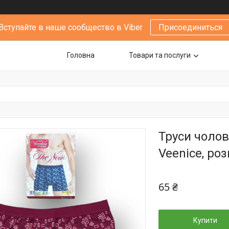
Вступайте в наше сообщество в Viber
Присоединиться
Головна
Товари та послуги
Труси чолов
Veenice, роз
65 ₴
Купити