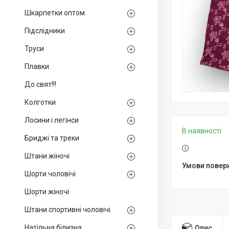
Шкарпетки оптом
Підслідники
Труси
Плавки
До свят!!!
Колготки
Лосини і легінси
В наявності
Бриджі та треки
Штани жіночі
Шорти чоловічі
Шорти жіночі
Штани спортивні чоловічі
Натільна білизна
Опис