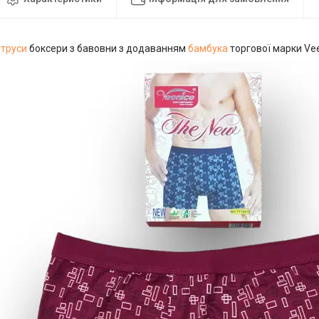
 труси
боксери з бавовни з додаванням
бамбука
торгової марки Vee