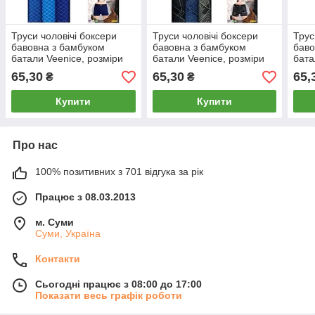
Труси чоловічі боксери
Труси чоловічі боксери
Трус
бавовна з бамбуком
бавовна з бамбуком
баво
батали Veenice, розміри
батали Veenice, розміри
бата
5XL-7XL, асорті, 6304
5XL-7XL, асорті, 6365
5XL-
65,30
65,30
65,
₴
₴
Купити
Купити
Про нас
100% позитивних з 701 відгука за рік
Працює з 08.03.2013
м. Суми
Суми, Україна
Контакти
Сьогодні працює з 08:00 до 17:00
Показати весь графік роботи