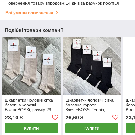
Повернення товару впродовж 14 днів за рахунок покупця
Всі умови повернення
Подібні товари компанії
Шкарпетки чоловічі сітка
Шкарпетки чоловічі сітка
Шкар
бавовна короткі
бавовна короткі
баво
ВженеBOSSі, розмір 29
ВженеBOSSі Tennis,
Вжен
(43-44), бежеві, 12107
розмір 29 (43-44), чорні,
(43-
23,10
26,60
23,
₴
₴
12207
Купити
Купити