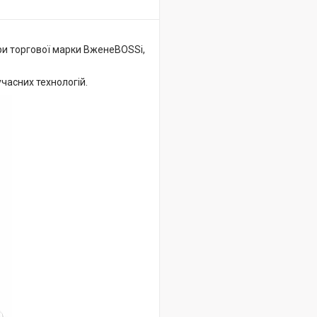
ри торгової марки ВженеBOSSі,
часних технологій.