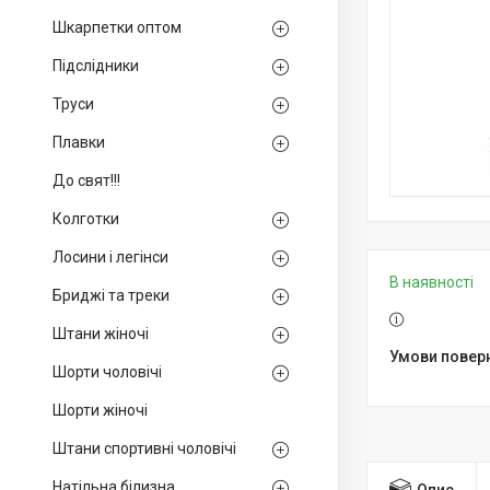
Шкарпетки оптом
Підслідники
Труси
Плавки
До свят!!!
Колготки
Лосини і легінси
В наявності
Бриджі та треки
Штани жіночі
Шорти чоловічі
Шорти жіночі
Штани спортивні чоловічі
Натільна білизна
Опис