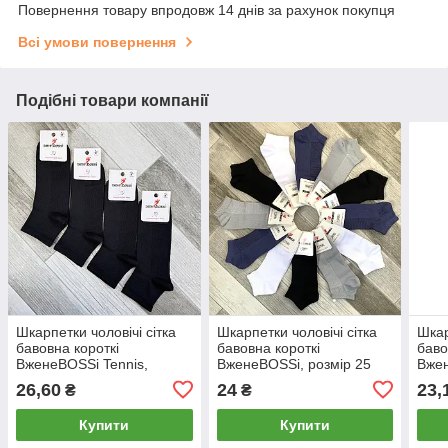
Повернення товару впродовж 14 днів за рахунок покупця
Всі умови повернення
Подібні товари компанії
Шкарпетки чоловічі сітка
Шкарпетки чоловічі сітка
Шкар
бавовна короткі
бавовна короткі
баво
ВженеBOSSі Tennis,
ВженеBOSSі, розмір 25
Вжен
розмір 25 (39-40), чорні,
(39-40), асорті, 012001
(39-
26,60
24
23,
₴
₴
12205
Купити
Купити