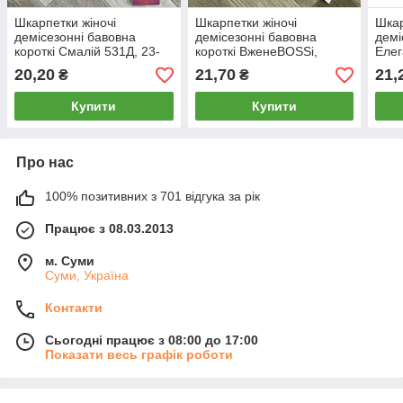
Шкарпетки жіночі
Шкарпетки жіночі
Шкар
демісезонні бавовна
демісезонні бавовна
демі
короткі Смалій 531Д, 23-
короткі ВженеBOSSі,
Елег
25 розмір, 14019
розмір 23-25, білі, 10927
коро
20,20
21,70
21,
₴
₴
Купити
Купити
Про нас
100% позитивних з 701 відгука за рік
Працює з 08.03.2013
м. Суми
Суми, Україна
Контакти
Сьогодні працює з 08:00 до 17:00
Показати весь графік роботи