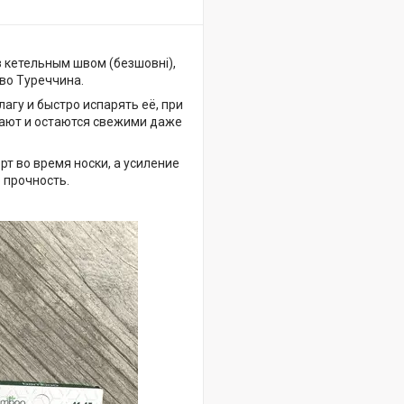
 з кетельным швом (безшовні),
тво Туреччина.
гу и быстро испарять её, при
тают и остаются свежими даже
т во время носки, а усиление
 прочность.