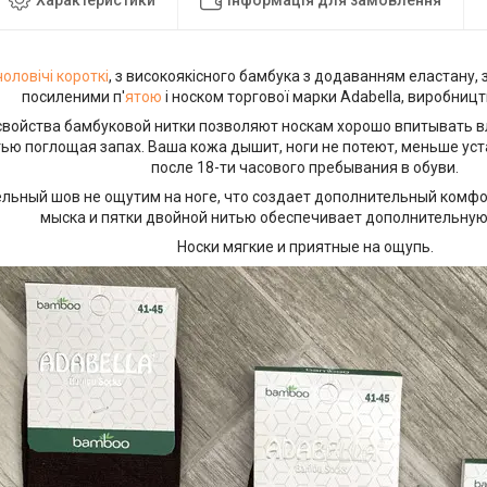
оловічі
короткі
, з високоякісного бамбука з додаванням еластану,
посиленими п'
ятою
і носком торгової марки Adabella, виробниц
войства бамбуковой нитки позволяют носкам хорошо впитывать вла
ью поглощая запах. Ваша кожа дышит, ноги не потеют, меньше ус
после 18-ти часового пребывания в обуви.
ельный шов не ощутим на ноге, что создает дополнительный комфор
мыска и пятки двойной нитью обеспечивает дополнительную
Носки мягкие и приятные на ощупь.