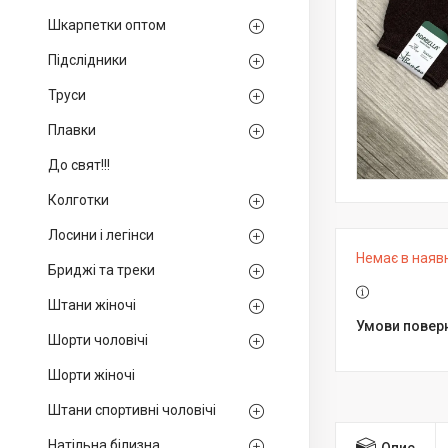
Шкарпетки оптом
Підслідники
Труси
Плавки
До свят!!!
Колготки
Лосини і легінси
Немає в наяв
Бриджі та треки
Штани жіночі
Шорти чоловічі
Шорти жіночі
Штани спортивні чоловічі
Натільна білизна
Опис