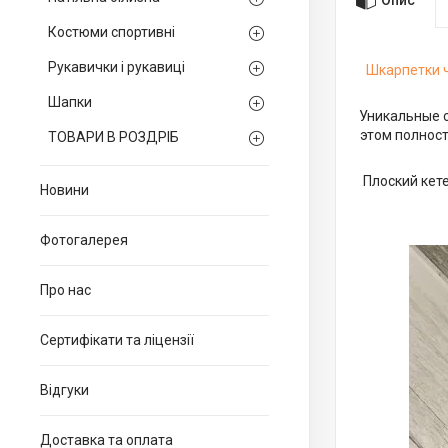
Костюми спортивні
Рукавички і рукавиці
Шкарпетки ч
Шапки
Уникальные с
этом полност
ТОВАРИ В РОЗДРІБ
Плоский кет
Новини
Фотогалерея
Про нас
Сертифікати та ліцензії
Відгуки
Доставка та оплата