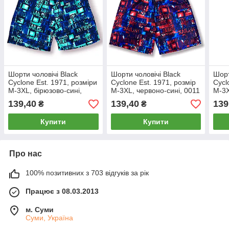
Шорти чоловічі Black
Шорти чоловічі Black
Шорт
Cyclone Est. 1971, розміри
Cyclone Est. 1971, розмір
Cycl
M-3XL, бірюзово-сині,
M-3XL, червоно-сині, 0011
M-3X
0011
001
139,40
139,40
139
₴
₴
Купити
Купити
Про нас
100% позитивних з 703 відгуків за рік
Працює з 08.03.2013
м. Суми
Суми, Україна