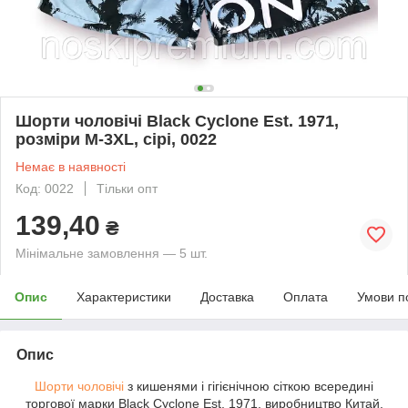
Шорти чоловічі Black Cyclone Est. 1971,
розміри M-3XL, сірі, 0022
Немає в наявності
Код: 0022
Тільки опт
139,40
₴
Мінімальне замовлення — 5 шт.
Опис
Характеристики
Доставка
Оплата
Умови п
Опис
Шорти чоловічі
з кишенями і гігієнічною сіткою всередині
торгової марки Black Cyclone Est. 1971, виробництво Китай.