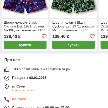
Шорти чоловічі Black
Шорти чоловічі Black
Шорт
Cyclone Est. 1971, розмір
Cyclone Est. 1971, розміри
Cycl
M-3XL, червоно-сині, 0011
M-3XL, салатові, 0009
M-3X
139,40
139,40
139
₴
₴
Купити
Купити
Про нас
100% позитивних з 699 відгуків за рік
Працює з 08.03.2013
м. Суми
Суми, Україна
Контакти
Сьогодні працює з 08:00 до 17:00