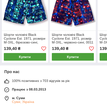
Шорти чоловічі Black
Шорти чоловічі Black
Шорт
Cyclone Est. 1971, розміри
Cyclone Est. 1971, розмір
Cycl
M-3XL, бірюзово-сині,
M-3XL, червоно-сині, 0011
M-3X
0011
139,40
139,40
139
₴
₴
Купити
Купити
Про нас
100% позитивних з 703 відгуків за рік
Працює з 08.03.2013
м. Суми
Суми, Україна