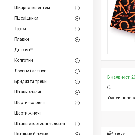
Шкарпетки оптом
Підслідники
Труси
Плавки
До свят!!!
Колготки
Лосини і легінси
В наявності 2
Бриджі та треки
Штани жіночі
Шорти чоловічі
Шорти жіночі
Штани спортивні чоловічі
Натільна білизна
Опис