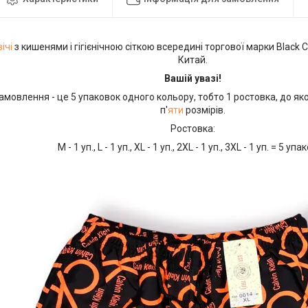
ічі
з кишенями і гігієнічною сіткою всередині торгової марки Black 
Китай.
Вашій увазі!
амовлення - це 5 упаковок одного кольору, тобто 1 ростовка, до яко
п'
яти
розмірів.
Ростовка:
М - 1 уп., L - 1 уп., XL - 1 уп., 2XL - 1 уп., 3XL - 1 уп. = 5 уп