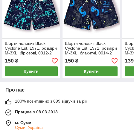
Шорти чоловічі Black
Шорти чоловічі Black
Шорт
Cyclone Est. 1971, розміри
Cyclone Est. 1971, розміри
Cycl
M-3XL, бірюзові, 0012-2
M-3XL, блакитні, 0014-2
M-3X
150
150
139
₴
₴
Купити
Купити
Про нас
100% позитивних з 699 відгуків за рік
Працює з 08.03.2013
м. Суми
Суми, Україна