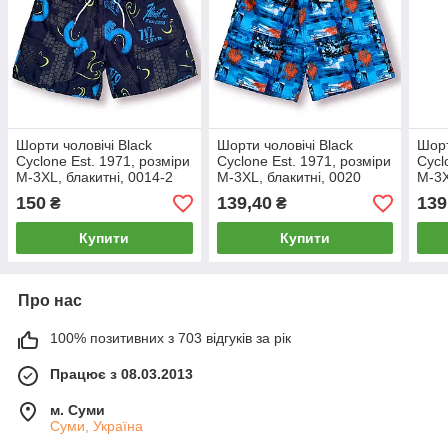
Шорти чоловічі Black
Шорти чоловічі Black
Шорт
Cyclone Est. 1971, розміри
Cyclone Est. 1971, розміри
Cycl
M-3XL, блакитні, 0014-2
M-3XL, блакитні, 0020
M-3X
150
139,40
139
₴
₴
Купити
Купити
Про нас
100% позитивних з 703 відгуків за рік
Працює з 08.03.2013
м. Суми
Суми, Україна