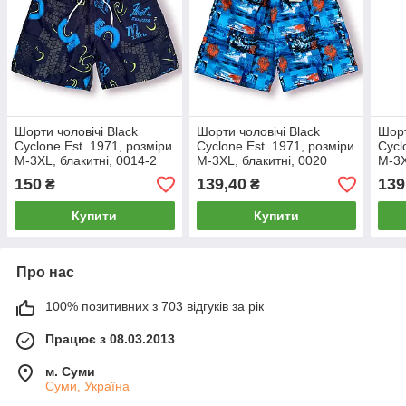
Шорти чоловічі Black
Шорти чоловічі Black
Шорт
Cyclone Est. 1971, розміри
Cyclone Est. 1971, розміри
Cycl
M-3XL, блакитні, 0014-2
M-3XL, блакитні, 0020
M-3X
150
139,40
139
₴
₴
Купити
Купити
Про нас
100% позитивних з 703 відгуків за рік
Працює з 08.03.2013
м. Суми
Суми, Україна