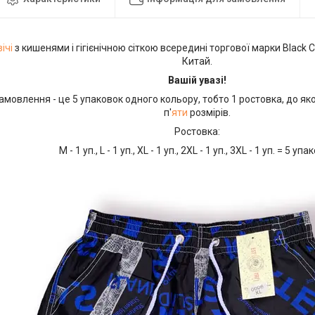
ічі
з кишенями і гігієнічною сіткою всередині торгової марки Black 
Китай.
Вашій увазі!
амовлення - це 5 упаковок одного кольору, тобто 1 ростовка, до яко
п'
яти
розмірів.
Ростовка:
М - 1 уп., L - 1 уп., XL - 1 уп., 2XL - 1 уп., 3XL - 1 уп. = 5 уп