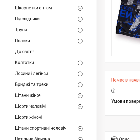
Шкарпетки оптом
Підслідники
Труси
Плавки
До свят!!!
Колготки
Лосини і легінси
Немає в наяв
Бриджі та треки
Штани жіночі
Шорти чоловічі
Шорти жіночі
Штани спортивні чоловічі
Натільна білизна
Опис