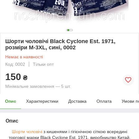
Шорти чоловічі Black Cyclone Est. 1971,
розміри M-3XL, сині, 0002
Немає в наявності
Код: 0002
Тільки опт
150
₴
Мінімальне замовлення — 5 шт.
Опис
Характеристики
Доставка
Оплата
Умови п
Опис
Шорти чоловічі
з кишенями і гігієнічною сіткою всередині
торгової марки Black Cyclone Est. 1971, виробництво Китай.