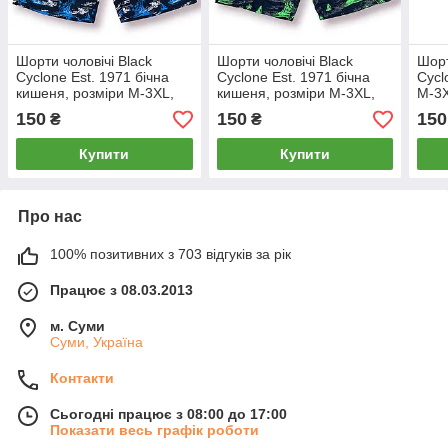
Шорти чоловічі Black
Шорти чоловічі Black
Шорт
Cyclone Est. 1971 бічна
Cyclone Est. 1971 бічна
Cycl
кишеня, розміри M-3XL,
кишеня, розміри M-3XL,
M-3X
сині, 0005
сині, 0005
150
150
150
₴
₴
Купити
Купити
Про нас
100% позитивних з 703 відгуків за рік
Працює з 08.03.2013
м. Суми
Суми, Україна
Контакти
Сьогодні працює з 08:00 до 17:00
Показати весь графік роботи