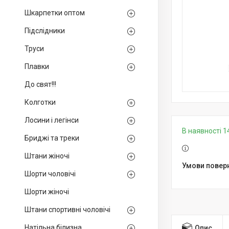
Шкарпетки оптом
Підслідники
Труси
Плавки
До свят!!!
Колготки
Лосини і легінси
В наявності 1
Бриджі та треки
Штани жіночі
Шорти чоловічі
Шорти жіночі
Штани спортивні чоловічі
Натільна білизна
Опис