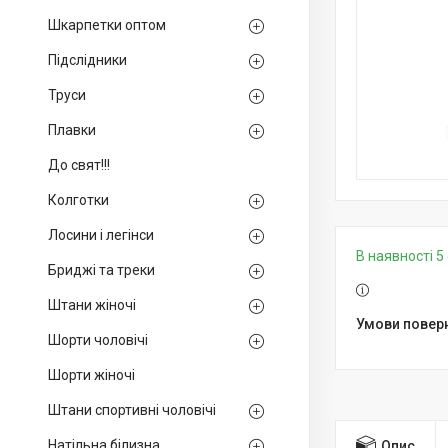
Шкарпетки оптом
Підслідники
Труси
Плавки
До свят!!!
Колготки
Лосини і легінси
В наявності 5 
Бриджі та треки
Штани жіночі
Шорти чоловічі
Шорти жіночі
Штани спортивні чоловічі
Натільна білизна
Опис