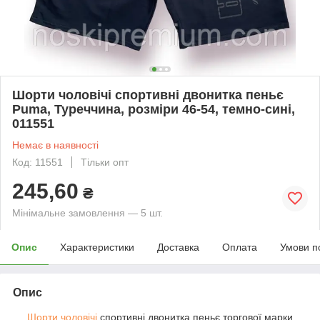
Шорти чоловічі спортивні двонитка пеньє
Puma, Туреччина, розміри 46-54, темно-сині,
011551
Немає в наявності
Код: 11551
Тільки опт
245,60
₴
Мінімальне замовлення — 5 шт.
Опис
Характеристики
Доставка
Оплата
Умови п
Опис
Шорти чоловічі
спортивні двонитка пеньє торгової марки