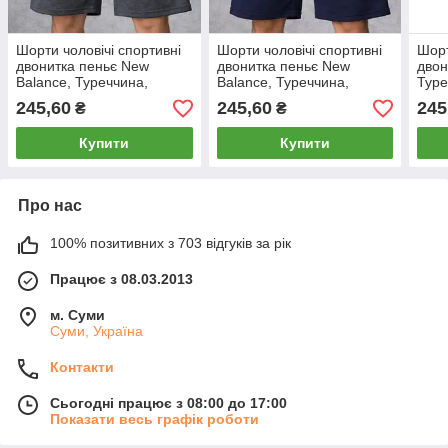
Шорти чоловічі спортивні
Шорти чоловічі спортивні
Шорт
двонитка пеньє New
двонитка пеньє New
двон
Balance, Туреччина,
Balance, Туреччина,
Туре
розміри 46-54, темно-сірі,
розміри 46-54, темно-сині,
сірі
245,60
245,60
245
₴
₴
12315
12312
Купити
Купити
Про нас
100% позитивних з 703 відгуків за рік
Працює з 08.03.2013
м. Суми
Суми, Україна
Контакти
Сьогодні працює з 08:00 до 17:00
Показати весь графік роботи