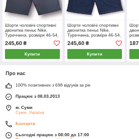
Шорти чоловічі спортивні
Шорти чоловічі спортивні
Шорт
двонитка пеньє Nike,
двонитка пеньє Nike,
двон
Туреччина, розміри 46-54,
Туреччина, розміри 46-54,
розм
сірі, 013253
темно-сині, 011502
012
245,60
245,60
187
₴
₴
Купити
Купити
Про нас
100% позитивних з 698 відгуків за рік
Працює з 08.03.2013
м. Суми
Суми, Україна
Контакти
Сьогодні працює з 08:00 до 17:00