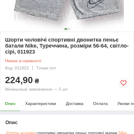
Шорти чоловічі спортивні двонитка пеньє
батали Nike, Туреччина, розміри 56-64, світло-
сірі, 011923
Немає в наявності
Код: 011923
Тільки опт
224,90
₴
Мінімальне замовлення — 5 шт.
Опис
Характеристики
Доставка
Оплата
Умови п
Опис
Шорти чоловічі
спортивні двонитка пеньє торгової марки
Nike
,