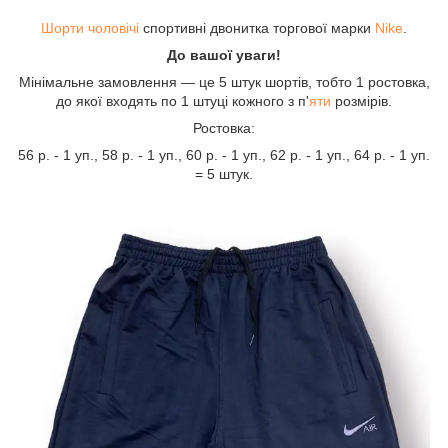
Шорти чоловічі
спортивні двонитка торгової марки
Nike
.
До вашої уваги!
Мінімальне замовлення — це 5 штук шортів, тобто 1 ростовка,
до якої входять по 1 штуці кожного з п'
яти
розмірів.
Ростовка:
56 р. - 1 уп., 58 р. - 1 уп., 60 р. - 1 уп., 62 р. - 1 уп., 64 р. - 1 уп.
= 5 штук.