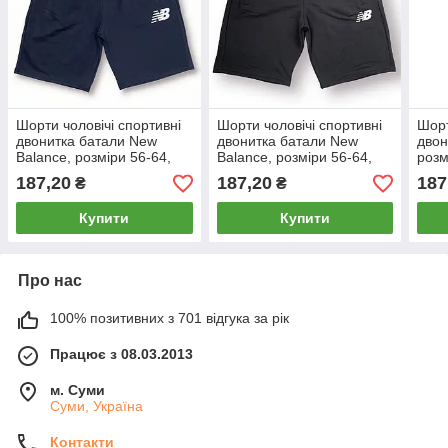
Шорти чоловічі спортивні
Шорти чоловічі спортивні
Шорт
двонитка батали New
двонитка батали New
двон
Balance, розміри 56-64,
Balance, розміри 56-64,
розм
темно-сині, 012361
чорні, 012360
012
187,20
187,20
187
₴
₴
Купити
Купити
Про нас
100% позитивних з 701 відгука за рік
Працює з 08.03.2013
м. Суми
Суми, Україна
Контакти