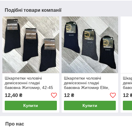
Подібні товари компанії
Шкарпетки чоловічі
Шкарпетки чоловічі
Шкар
демісезонні гладкі
демісезонні гладкі
демі
бавовна Житомир, 42-45
бавовна Житомир Elite,
баво
розмір, чорні, 014-006
розмір 25, асорті, 012258
розм
12,40
12
12
₴
₴
Купити
Купити
Про нас