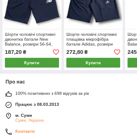
Шорти чоловічі спортивні
Шорти чоловічі спортивні
Шорт
двонитка батали New
плащівка мікрофібра
двон
Balance, розміри 56-64,
батали Adidas, розміри
Bala
темно-сині, 012361
56-64, темно-сині, 011486
розм
187,20
272,80
245
₴
₴
123
Купити
Купити
Про нас
100% позитивних з 698 відгуків за рік
Працює з 08.03.2013
м. Суми
Суми, Україна
Контакти