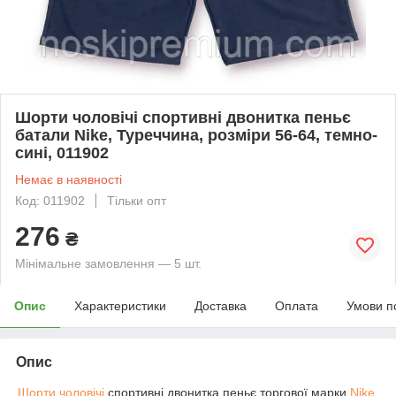
Шорти чоловічі спортивні двонитка пеньє
батали Nike, Туреччина, розміри 56-64, темно-
сині, 011902
Немає в наявності
Код: 011902
Тільки опт
276
₴
Мінімальне замовлення — 5 шт.
Опис
Характеристики
Доставка
Оплата
Умови п
Опис
Шорти чоловічі
спортивні двонитка пеньє торгової марки
Nike
,