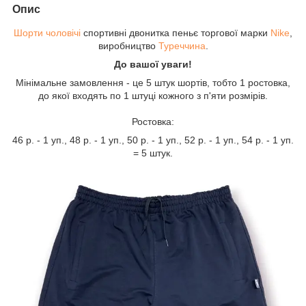
Опис
Шорти чоловічі
спортивні двонитка пеньє торгової марки
Nike
,
виробництво
Туреччина
.
До вашої уваги!
Мінімальне замовлення - це 5 штук шортів, тобто 1 ростовка,
до якої входять по 1 штуці кожного з п'яти розмірів.
Ростовка:
46 р. - 1 уп., 48 р. - 1 уп., 50 р. - 1 уп., 52 р. - 1 уп., 54 р. - 1 уп.
= 5 штук.