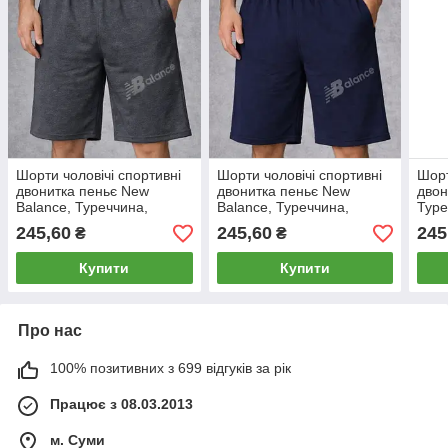
Шорти чоловічі спортивні
Шорти чоловічі спортивні
Шорт
двонитка пеньє New
двонитка пеньє New
двон
Balance, Туреччина,
Balance, Туреччина,
Туре
розміри 46-54, темно-сірі,
розміри 46-54, темно-сині,
сірі
245,60
245,60
245
₴
₴
12315
12312
Купити
Купити
Про нас
100% позитивних з 699 відгуків за рік
Працює з 08.03.2013
м. Суми