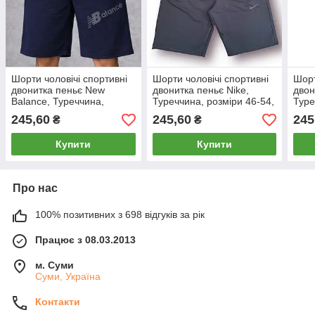
Шорти чоловічі спортивні
Шорти чоловічі спортивні
Шорт
двонитка пеньє New
двонитка пеньє Nike,
двон
Balance, Туреччина,
Туреччина, розміри 46-54,
Туре
розміри 46-54, темно-сині,
сірі, 013253
темн
245,60
245,60
245
₴
₴
12312
Купити
Купити
Про нас
100% позитивних з 698 відгуків за рік
Працює з 08.03.2013
м. Суми
Суми, Україна
Контакти