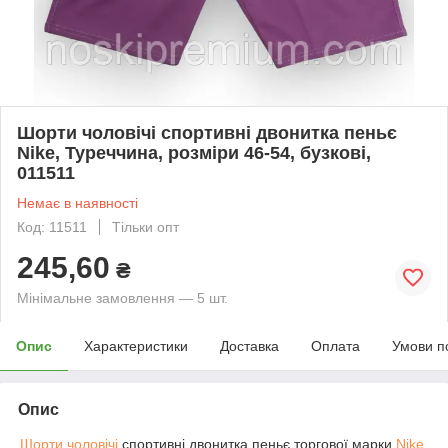
Шорти чоловічі спортивні двонитка пеньє
Nike, Туреччина, розміри 46-54, бузкові,
011511
Немає в наявності
Код: 11511
Тільки опт
245,60
₴
Мінімальне замовлення — 5 шт.
Опис
Характеристики
Доставка
Оплата
Умови п
Опис
Шорти чоловічі
спортивні двонитка пеньє торгової марки
Nike
,