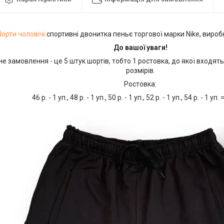
орти чоловічі
спортивні двонитка пеньє торгової марки Nike, виро
До вашої уваги!
е замовлення - це 5 штук шортів, тобто 1 ростовка, до якої входять 
розмірів.
Ростовка:
46 р. - 1 уп., 48 р. - 1 уп., 50 р. - 1 уп., 52 р. - 1 уп., 54 р. - 1 уп.