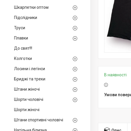
Шкарпетки оптом
Підслідники
Труси
Плавки
До свят!!!
Колготки
Лосини і легінси
В наявності
Бриджі та треки
Штани жіночі
Шорти чоловічі
Шорти жіночі
Штани спортивні чоловічі
Натільна білизна
Опис