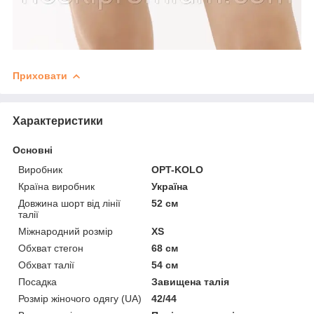
Приховати
Характеристики
Основні
Виробник
OPT-KOLO
Країна виробник
Україна
Довжина шорт від лінії
52 см
талії
Міжнародний розмір
XS
Обхват стегон
68 см
Обхват талії
54 см
Посадка
Завищена талія
Розмір жіночого одягу (UA)
42/44