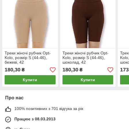
Треки жіночі рубчик Opt-
Треки жіночі рубчик Opt-
Трек
Kolo, розмір S (44-46),
Kolo, розмір S (44-46),
Kolo
бежеві, 42
шоколад, 42
шоко
180,30
180,30
173
₴
₴
Купити
Купити
Про нас
100% позитивних з 701 відгука за рік
Працює з 08.03.2013