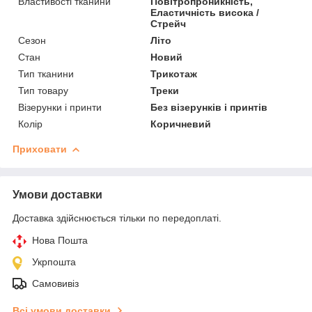
Властивості тканини
Повітропроникність,
Еластичність висока /
Стрейч
Сезон
Літо
Стан
Новий
Тип тканини
Трикотаж
Тип товару
Треки
Візерунки і принти
Без візерунків і принтів
Колір
Коричневий
Приховати
Умови доставки
Доставка здійснюється тільки по передоплаті.
Нова Пошта
Укрпошта
Самовивіз
Всі умови доставки