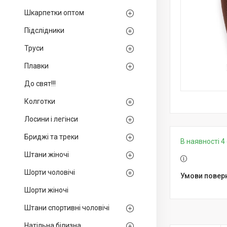
Шкарпетки оптом
Підслідники
Труси
Плавки
До свят!!!
Колготки
Лосини і легінси
Бриджі та треки
В наявності 4 
Штани жіночі
Шорти чоловічі
Шорти жіночі
Штани спортивні чоловічі
Натільна білизна