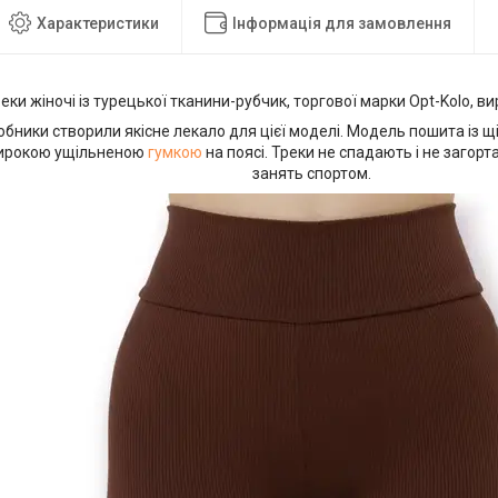
Характеристики
Інформація для замовлення
еки жіночі із турецької тканини-рубчик, торгової марки Opt-Kolo, в
обники створили якісне лекало для цієї моделі. Модель пошита із щ
широкою ущільненою
гумкою
на поясі. Треки не спадають і не загорта
занять спортом.