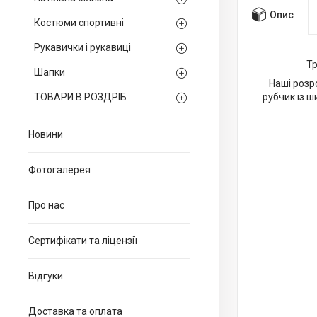
Опис
Костюми спортивні
Рукавички і рукавиці
Тр
Шапки
Наші розр
ТОВАРИ В РОЗДРІБ
рубчик із 
Новини
Фотогалерея
Про нас
Сертифікати та ліцензії
Відгуки
Доставка та оплата