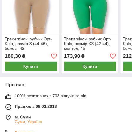
Треки жіночі рубчик Opt-
Треки жіночі рубчик Opt-
Трек
Kolo, розмір S (44-46),
Kolo, розмір XS (42-44),
Kolo
бежеві, 42
ментол, 45
беже
180,30
173,90
212
₴
₴
Купити
Купити
Про нас
100% позитивних з 703 відгуків за рік
Працює з 08.03.2013
м. Суми
Суми, Україна