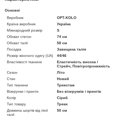
Основні
Виробник
OPT-KOLO
Країна виробник
Україна
Міжнародний розмір
S
Обхват стегон
74 см
Обхват талії
58 см
Посадка
Завищена талія
Розмір жіночого одягу (UA)
44/46
Властивості тканини
Еластичність висока /
Стрейч, Повітропроникність
Сезон
Літо
Стан
Новий
Тип тканини
Трикотаж
Візерунки і принти
Без візерунків і принтів
Колір
Сірий
Тип товару
Треки
Довжина шортів від лінії
50 см
талії