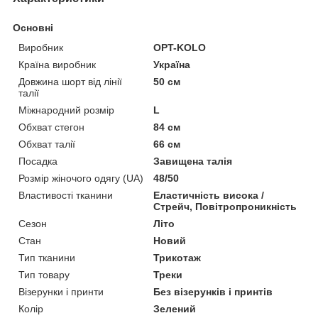
Основні
Виробник
OPT-KOLO
Країна виробник
Україна
Довжина шорт від лінії
50 см
талії
Міжнародний розмір
L
Обхват стегон
84 см
Обхват талії
66 см
Посадка
Завищена талія
Розмір жіночого одягу (UA)
48/50
Властивості тканини
Еластичність висока /
Стрейч, Повітропроникність
Сезон
Літо
Стан
Новий
Тип тканини
Трикотаж
Тип товару
Треки
Візерунки і принти
Без візерунків і принтів
Колір
Зелений