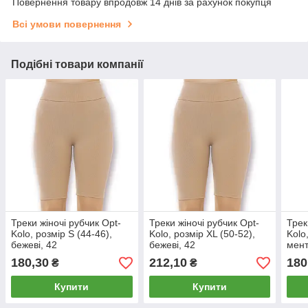
Повернення товару впродовж 14 днів за рахунок покупця
Всі умови повернення
Подібні товари компанії
Треки жіночі рубчик Opt-
Треки жіночі рубчик Opt-
Трек
Kolo, розмір S (44-46),
Kolo, розмір XL (50-52),
Kolo
бежеві, 42
бежеві, 42
мент
180,30
212,10
180
₴
₴
Купити
Купити