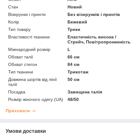
Стан
Новий
Візерунки і принти
Без візерунків і принтів
Колір
Бежевий
Тип товару
Треки
Властивості тканини
Еластичність висока /
Стрейч, Повітропроникність
Міжнародний розмір
L
Обхват талії
66 см
Обхват стегон
84 см
Тип тканини
Трикотаж
Довжина шортів від лінії
50 см
талії
Посадка
Завищена талія
Розмір жіночого одягу (UA)
48/50
Приховати
Умови доставки