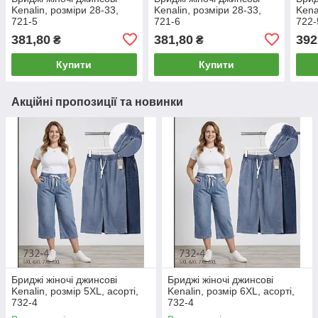
Kenalin, розміри 28-33,
Kenalin, розміри 28-33,
Kena
721-5
721-6
722-
381,80
381,80
392
₴
₴
Купити
Купити
Акційні пропозиції та новинки
Бриджі жіночі джинсові
Бриджі жіночі джинсові
Kenalin, розмір 5XL, асорті,
Kenalin, розмір 6XL, асорті,
732-4
732-4