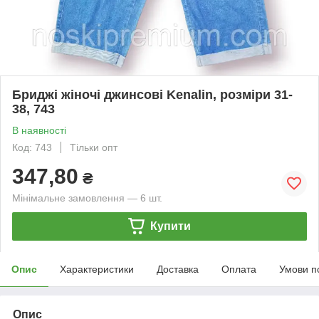
Бриджі жіночі джинсові Kenalin, розміри 31-
38, 743
В наявності
Код: 743
Тільки опт
347,80
₴
Мінімальне замовлення — 6 шт.
Купити
Опис
Характеристики
Доставка
Оплата
Умови п
Опис