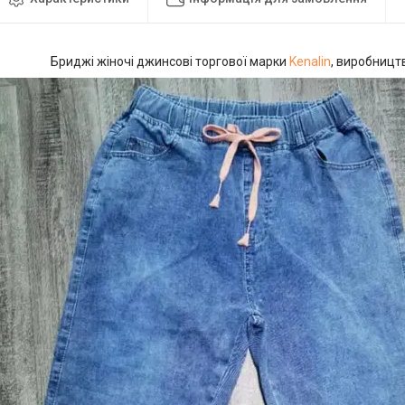
Бриджі жіночі джинсові торгової марки
Kenalin
, виробницт