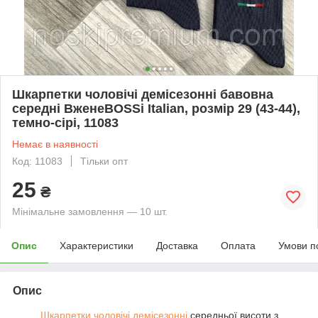
Шкарпетки чоловічі демісезонні бавовна
середні ВженеBOSSі Italian, розмір 29 (43-44),
темно-сірі, 11083
Немає в наявності
Код: 11083
Тільки опт
25
₴
Мінімальне замовлення — 10 шт.
Опис
Характеристики
Доставка
Оплата
Умови п
Опис
Шкарпетки чоловічі демісезонні
середньої висоти з