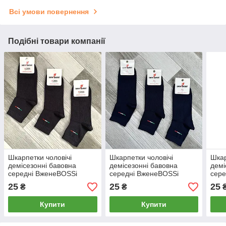
Всі умови повернення
Подібні товари компанії
Шкарпетки чоловічі
Шкарпетки чоловічі
Шкар
демісезонні бавовна
демісезонні бавовна
демі
середні ВженеBOSSi
середні ВженеBOSSi
сере
Italian, розмір 29 (43-44),
Italian, розмір 29 (43-44),
розм
25
25
25
₴
₴
темно-сірі, 11382
темно-сині, 11387
сірі
Купити
Купити