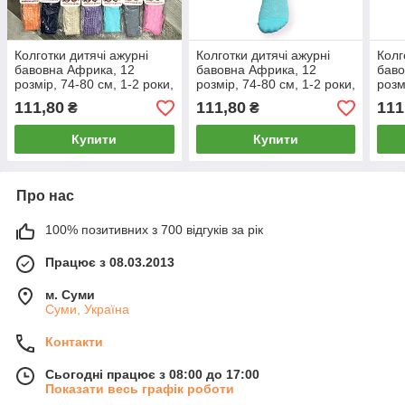
Колготки дитячі ажурні
Колготки дитячі ажурні
Колг
бавовна Африка, 12
бавовна Африка, 12
баво
розмір, 74-80 см, 1-2 роки,
розмір, 74-80 см, 1-2 роки,
розм
кольорові, 08127
кружечки бірюзові, 08140
круж
111,80
111,80
111
₴
₴
Купити
Купити
Про нас
100% позитивних з 700 відгуків за рік
Працює з 08.03.2013
м. Суми
Суми, Україна
Контакти
Сьогодні працює з 08:00 до 17:00
Показати весь графік роботи