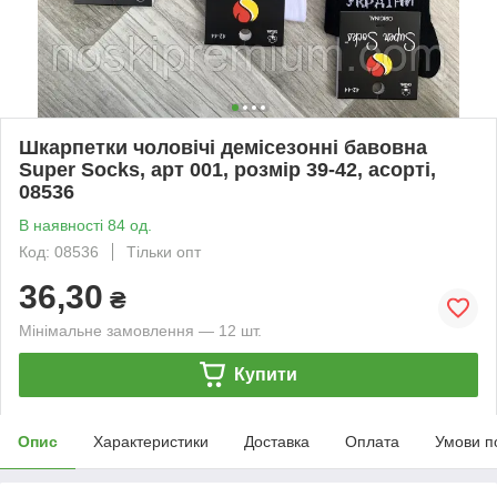
Шкарпетки чоловічі демісезонні бавовна
Super Socks, арт 001, розмір 39-42, асорті,
08536
В наявності 84 од.
Код: 08536
Тільки опт
36,30
₴
Мінімальне замовлення — 12 шт.
Купити
Опис
Характеристики
Доставка
Оплата
Умови п