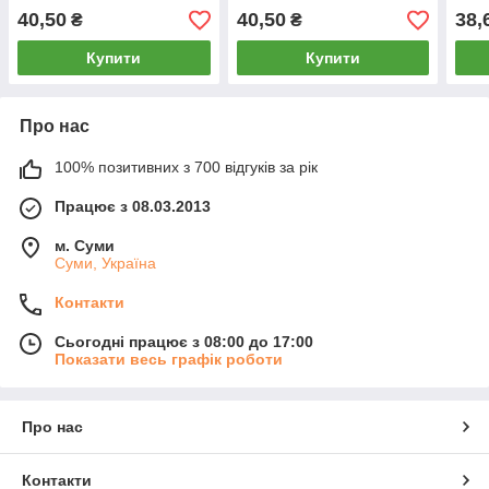
розмір 39-42, асорті,
розмір 42-44, асорті,
Man,
40,50
40,50
38,
₴
₴
08534
08535
44, 
Купити
Купити
Про нас
100% позитивних з 700 відгуків за рік
Працює з 08.03.2013
м. Суми
Суми, Україна
Контакти
Сьогодні працює з 08:00 до 17:00
Показати весь графік роботи
Про нас
Контакти