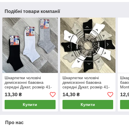
Подібні товари компанії
Шкарпетки чоловічі
Шкарпетки чоловічі
Шкар
демісезонні бавовна
демісезонні бавовна
баво
середні Дукат, розмір 41-
середні Дукат, розмір 41-
Mont
45, асорті, 703
45, асорті, 139
45, 
13,30
14,30
12,
₴
₴
Купити
Купити
Про нас