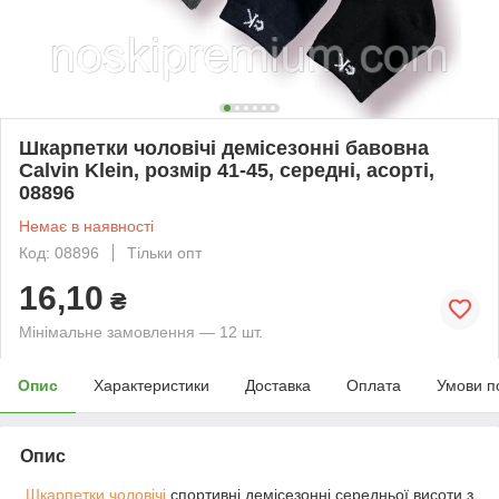
Шкарпетки чоловічі демісезонні бавовна
Calvin Klein, розмір 41-45, середні, асорті,
08896
Немає в наявності
Код: 08896
Тільки опт
16,10
₴
Мінімальне замовлення — 12 шт.
Опис
Характеристики
Доставка
Оплата
Умови п
Опис
Шкарпетки чоловічі
спортивні демісезонні середньої висоти з