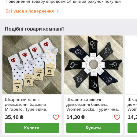
Повернення товару впродовж 14 днів за рахунок покупця
Всі умови повернення
Подібні товари компанії
Шкарпетки жіночі
Шкарпетки жіночі
Шкар
демісезонні бавовна
демісезонні бавовна
демі
Mirabello, Туреччина,
Women Socks, Туреччина,
Wome
розмір 36-40, середні, білі,
розмір 36-40, асорті,
розм
35,40
14,30
14,
₴
₴
1427
08977
089
Купити
Купити