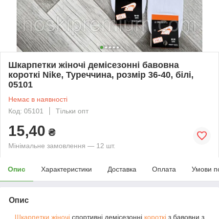
Шкарпетки жіночі демісезонні бавовна
короткі Nike, Туреччина, розмір 36-40, білі,
05101
Немає в наявності
Код: 05101
Тільки опт
15,40
₴
Мінімальне замовлення — 12 шт.
Опис
Характеристики
Доставка
Оплата
Умови п
Опис
Шкарпетки жіночі
спортивні демісезонні
короткі
з бавовни з