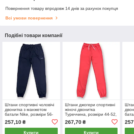
Повернення товару впродовж 14 днів за рахунок покупця
Всі умови повернення
Подібні товари компанії
Штани спортивні чоловічі
Штани джогери спортивні
Штан
двонитка з манжетом
жіночі двонитка
двон
батали Nike, розміри 56-
Туреччина, розміри 44-52,
бата
64, темно-сині, 1201
коралові, 1520
64, 
257,10
267,70
257
₴
₴
Купити
Купити