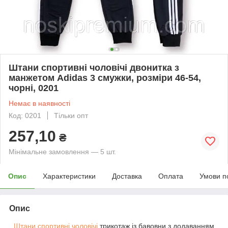
Штани спортивні чоловічі двонитка з
манжетом Adidas 3 смужки, розміри 46-54,
чорні, 0201
Немає в наявності
Код: 0201
Тільки опт
257,10
₴
Мінімальне замовлення — 5 шт.
Опис
Характеристики
Доставка
Оплата
Умови п
Опис
Штани спортивні чоловічі
трикотаж із бавовни з додаванням