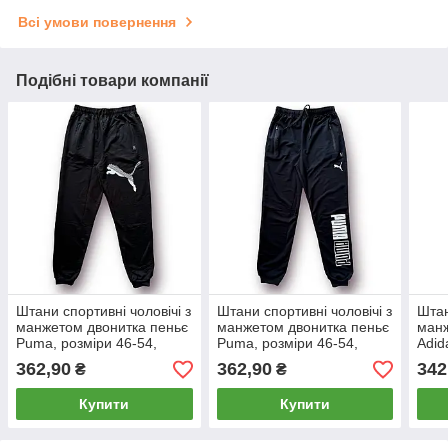
Всі умови повернення
Подібні товари компанії
Штани спортивні чоловічі з
Штани спортивні чоловічі з
Штан
манжетом двонитка пеньє
манжетом двонитка пеньє
манж
Puma, розміри 46-54,
Puma, розміри 46-54,
Adid
чорні, 4041
чорні, 4048
46-5
362,90
362,90
342
₴
₴
Купити
Купити