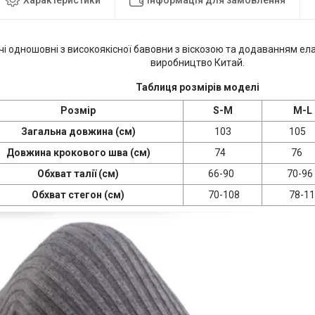
і одношовні з високоякісної бавовни з віскозою та додаванням ел
виробництво Китай.
Таблиця розмірів моделі
Розмір
S-M
M-L
Загальна довжина (см)
103
105
Довжина крокового шва (см)
74
76
Обхват талії (см)
66-90
70-96
Обхват стегон (см)
70-108
78-11