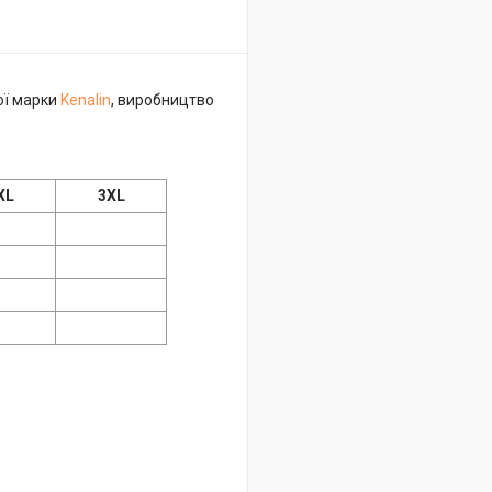
вої марки
Kenalin
, виробництво
XL
3XL