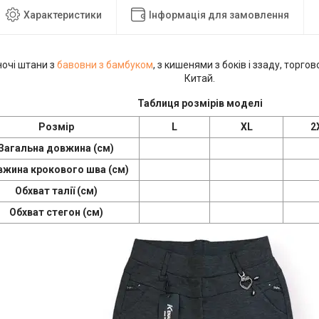
Характеристики
Інформація для замовлення
ночі штани з
бавовни з бамбуком
, з кишенями з боків і ззаду, торго
Китай.
Таблиця розмірів моделі
Розмір
L
XL
2
Загальна довжина (см)
жина крокового шва (см)
Обхват талії (см)
Обхват стегон (см)