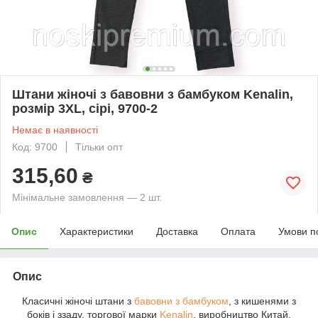
Штани жіночі з бавовни з бамбуком Kenalin,
розмір 3XL, сірі, 9700-2
Немає в наявності
Код: 9700
Тільки опт
315,60
₴
Мінімальне замовлення — 2 шт.
Опис
Характеристики
Доставка
Оплата
Умови п
Опис
Класичні жіночі штани з
бавовни з бамбуком
, з кишенями з
боків і ззаду, торгової марки
Kenalin
, виробництво Китай.