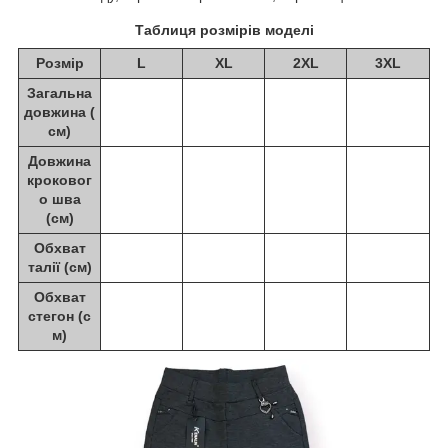
Таблиця розмірів моделі
Розмір
L
XL
2XL
3XL
Загальна
довжина (
см)
Довжина
кроковог
о шва
(см)
Обхват
талії (см)
Обхват
стегон (с
м)