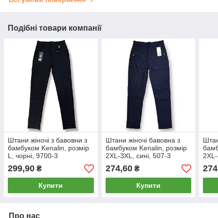
Подібні товари компанії
Штани жіночі з бавовни з
Штани жіночі бавовна з
Штан
бамбуком Kenalin, розмір
бамбуком Kenalin, розмір
бамб
L, чорні, 9700-3
2XL-3XL, сині, 507-3
2XL-
299,90
274,60
274
₴
₴
Купити
Купити
Про нас