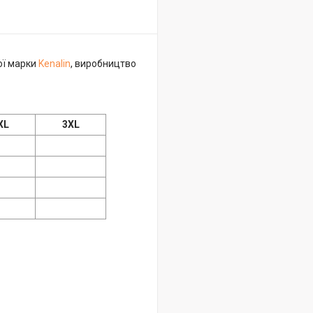
вої марки
Kenalin
, виробництво
XL
3XL