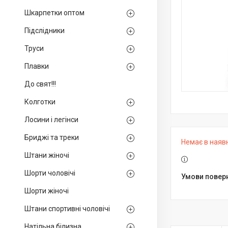
Шкарпетки оптом
Підслідники
Труси
Плавки
До свят!!!
Колготки
Лосини і легінси
Бриджі та треки
Немає в наяв
Штани жіночі
Шорти чоловічі
Шорти жіночі
Штани спортивні чоловічі
Натільна білизна