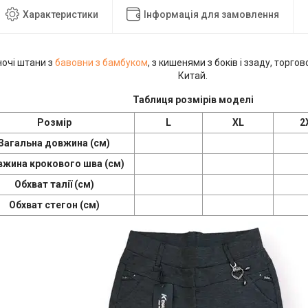
Характеристики
Інформація для замовлення
ночі штани з
бавовни з бамбуком
, з кишенями з боків і ззаду, торго
Китай.
Таблиця розмірів моделі
Розмір
L
XL
2
Загальна довжина (см)
жина крокового шва (см)
Обхват талії (см)
Обхват стегон (см)