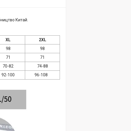
бництво Китай.
XL
2XL
98
98
71
71
70-82
74-88
92-100
96-108